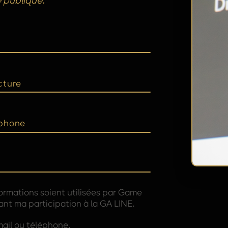
 publique.
cture
phone
ormations soient utilisées par Game
nt ma participation à la GA LINE.
ail ou téléphone.